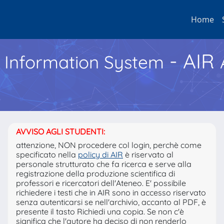
Home
- AIR
h Information System
AVVISO AGLI STUDENTI:
attenzione, NON procedere col login, perchè come
specificato nella
policy di AIR
è riservato al
personale strutturato che fa ricerca e serve alla
registrazione della produzione scientifica di
professori e ricercatori dell'Ateneo. E' possibile
richiedere i testi che in AIR sono in accesso riservato
senza autenticarsi se nell'archivio, accanto al PDF, è
presente il tasto Richiedi una copia. Se non c'è
significa che l'autore ha deciso di non renderlo