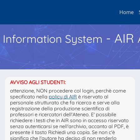
Home
- AIR
h Information System
AVVISO AGLI STUDENTI:
attenzione, NON procedere col login, perchè come
specificato nella
policy di AIR
è riservato al
personale strutturato che fa ricerca e serve alla
registrazione della produzione scientifica di
professori e ricercatori dell'Ateneo. E' possibile
richiedere i testi che in AIR sono in accesso riservato
senza autenticarsi se nell'archivio, accanto al PDF, è
presente il tasto Richiedi una copia. Se non c'è
significa che l'autore ha deciso di non renderlo