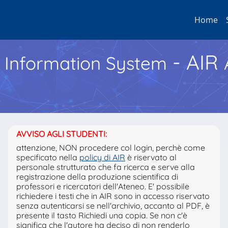
Home
- AIR
h Information System
AVVISO AGLI STUDENTI:
attenzione, NON procedere col login, perchè come
specificato nella
policy di AIR
è riservato al
personale strutturato che fa ricerca e serve alla
registrazione della produzione scientifica di
professori e ricercatori dell'Ateneo. E' possibile
richiedere i testi che in AIR sono in accesso riservato
senza autenticarsi se nell'archivio, accanto al PDF, è
presente il tasto Richiedi una copia. Se non c'è
significa che l'autore ha deciso di non renderlo