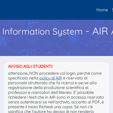
Home
- AIR
h Information System
AVVISO AGLI STUDENTI:
attenzione, NON procedere col login, perchè come
specificato nella
policy di AIR
è riservato al
personale strutturato che fa ricerca e serve alla
registrazione della produzione scientifica di
professori e ricercatori dell'Ateneo. E' possibile
richiedere i testi che in AIR sono in accesso riservato
senza autenticarsi se nell'archivio, accanto al PDF, è
presente il tasto Richiedi una copia. Se non c'è
significa che l'autore ha deciso di non renderlo