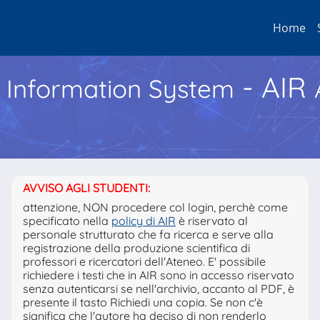
Home
- AIR
h Information System
AVVISO AGLI STUDENTI:
attenzione, NON procedere col login, perchè come
specificato nella
policy di AIR
è riservato al
personale strutturato che fa ricerca e serve alla
registrazione della produzione scientifica di
professori e ricercatori dell'Ateneo. E' possibile
richiedere i testi che in AIR sono in accesso riservato
senza autenticarsi se nell'archivio, accanto al PDF, è
presente il tasto Richiedi una copia. Se non c'è
significa che l'autore ha deciso di non renderlo