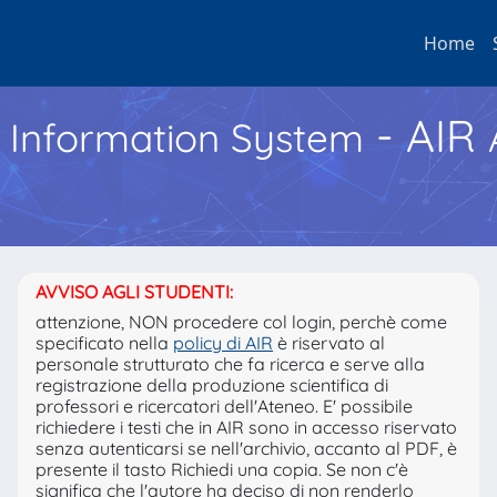
Home
- AIR
h Information System
AVVISO AGLI STUDENTI:
attenzione, NON procedere col login, perchè come
specificato nella
policy di AIR
è riservato al
personale strutturato che fa ricerca e serve alla
registrazione della produzione scientifica di
professori e ricercatori dell'Ateneo. E' possibile
richiedere i testi che in AIR sono in accesso riservato
senza autenticarsi se nell'archivio, accanto al PDF, è
presente il tasto Richiedi una copia. Se non c'è
significa che l'autore ha deciso di non renderlo