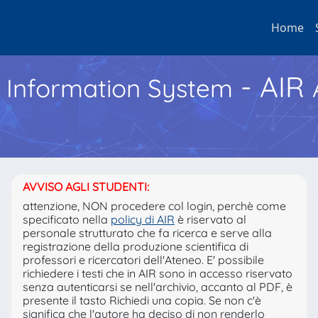
Home
- AIR
h Information System
AVVISO AGLI STUDENTI:
attenzione, NON procedere col login, perchè come
specificato nella
policy di AIR
è riservato al
personale strutturato che fa ricerca e serve alla
registrazione della produzione scientifica di
professori e ricercatori dell'Ateneo. E' possibile
richiedere i testi che in AIR sono in accesso riservato
senza autenticarsi se nell'archivio, accanto al PDF, è
presente il tasto Richiedi una copia. Se non c'è
significa che l'autore ha deciso di non renderlo