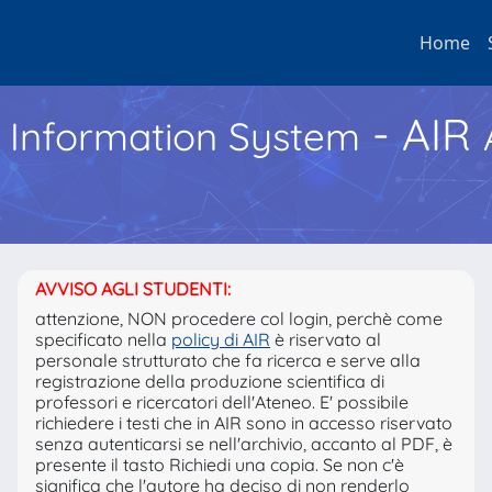
Home
- AIR
h Information System
AVVISO AGLI STUDENTI:
attenzione, NON procedere col login, perchè come
specificato nella
policy di AIR
è riservato al
personale strutturato che fa ricerca e serve alla
registrazione della produzione scientifica di
professori e ricercatori dell'Ateneo. E' possibile
richiedere i testi che in AIR sono in accesso riservato
senza autenticarsi se nell'archivio, accanto al PDF, è
presente il tasto Richiedi una copia. Se non c'è
significa che l'autore ha deciso di non renderlo