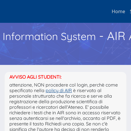
Home
- AIR
h Information System
AVVISO AGLI STUDENTI:
attenzione, NON procedere col login, perchè come
specificato nella
policy di AIR
è riservato al
personale strutturato che fa ricerca e serve alla
registrazione della produzione scientifica di
professori e ricercatori dell'Ateneo. E' possibile
richiedere i testi che in AIR sono in accesso riservato
senza autenticarsi se nell'archivio, accanto al PDF, è
presente il tasto Richiedi una copia. Se non c'è
significa che l'autore ha deciso di non renderlo