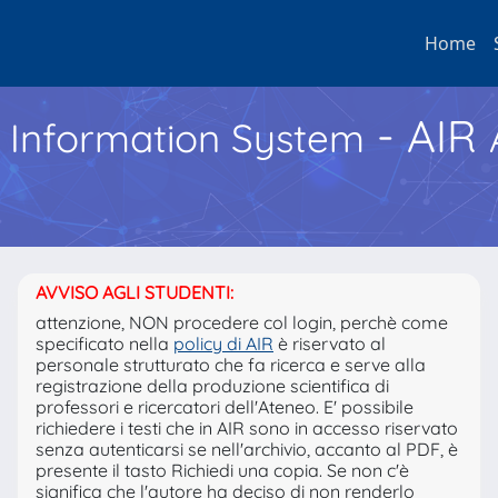
Home
- AIR
h Information System
AVVISO AGLI STUDENTI:
attenzione, NON procedere col login, perchè come
specificato nella
policy di AIR
è riservato al
personale strutturato che fa ricerca e serve alla
registrazione della produzione scientifica di
professori e ricercatori dell'Ateneo. E' possibile
richiedere i testi che in AIR sono in accesso riservato
senza autenticarsi se nell'archivio, accanto al PDF, è
presente il tasto Richiedi una copia. Se non c'è
significa che l'autore ha deciso di non renderlo