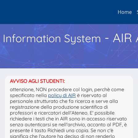
Home
- AIR
h Information System
AVVISO AGLI STUDENTI:
attenzione, NON procedere col login, perchè come
specificato nella
policy di AIR
è riservato al
personale strutturato che fa ricerca e serve alla
registrazione della produzione scientifica di
professori e ricercatori dell'Ateneo. E' possibile
richiedere i testi che in AIR sono in accesso riservato
senza autenticarsi se nell'archivio, accanto al PDF, è
presente il tasto Richiedi una copia. Se non c'è
significa che l'autore ha deciso di non renderlo