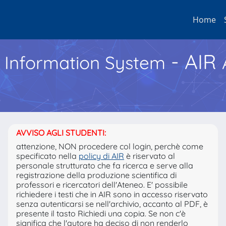
Home
- AIR
h Information System
AVVISO AGLI STUDENTI:
attenzione, NON procedere col login, perchè come
specificato nella
policy di AIR
è riservato al
personale strutturato che fa ricerca e serve alla
registrazione della produzione scientifica di
professori e ricercatori dell'Ateneo. E' possibile
richiedere i testi che in AIR sono in accesso riservato
senza autenticarsi se nell'archivio, accanto al PDF, è
presente il tasto Richiedi una copia. Se non c'è
significa che l'autore ha deciso di non renderlo