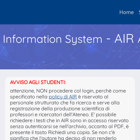
Home
- AIR
h Information System
AVVISO AGLI STUDENTI:
attenzione, NON procedere col login, perchè come
specificato nella
policy di AIR
è riservato al
personale strutturato che fa ricerca e serve alla
registrazione della produzione scientifica di
professori e ricercatori dell'Ateneo. E' possibile
richiedere i testi che in AIR sono in accesso riservato
senza autenticarsi se nell'archivio, accanto al PDF, è
presente il tasto Richiedi una copia. Se non c'è
significa che l'autore ha deciso di non renderlo