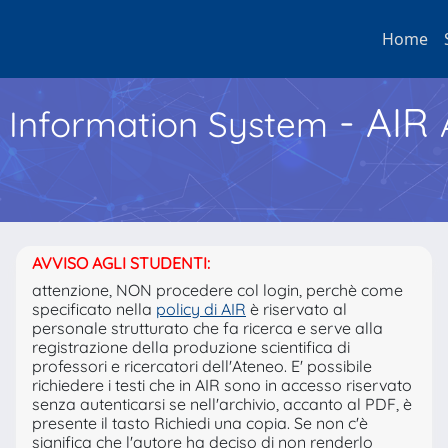
Home
- AIR
h Information System
AVVISO AGLI STUDENTI:
attenzione, NON procedere col login, perchè come
specificato nella
policy di AIR
è riservato al
personale strutturato che fa ricerca e serve alla
registrazione della produzione scientifica di
professori e ricercatori dell'Ateneo. E' possibile
richiedere i testi che in AIR sono in accesso riservato
senza autenticarsi se nell'archivio, accanto al PDF, è
presente il tasto Richiedi una copia. Se non c'è
significa che l'autore ha deciso di non renderlo