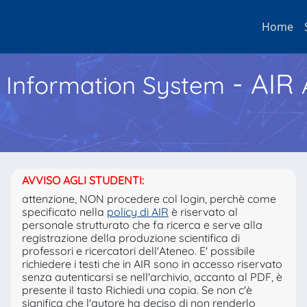
Home
- AIR
h Information System
AVVISO AGLI STUDENTI:
attenzione, NON procedere col login, perchè come
specificato nella
policy di AIR
è riservato al
personale strutturato che fa ricerca e serve alla
registrazione della produzione scientifica di
professori e ricercatori dell'Ateneo. E' possibile
richiedere i testi che in AIR sono in accesso riservato
senza autenticarsi se nell'archivio, accanto al PDF, è
presente il tasto Richiedi una copia. Se non c'è
significa che l'autore ha deciso di non renderlo