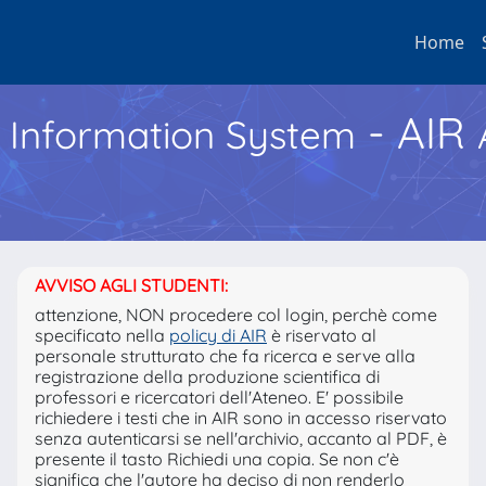
Home
- AIR
h Information System
AVVISO AGLI STUDENTI:
attenzione, NON procedere col login, perchè come
specificato nella
policy di AIR
è riservato al
personale strutturato che fa ricerca e serve alla
registrazione della produzione scientifica di
professori e ricercatori dell'Ateneo. E' possibile
richiedere i testi che in AIR sono in accesso riservato
senza autenticarsi se nell'archivio, accanto al PDF, è
presente il tasto Richiedi una copia. Se non c'è
significa che l'autore ha deciso di non renderlo