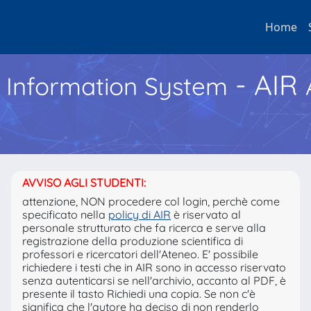
Home
- AIR
h Information System
AVVISO AGLI STUDENTI:
attenzione, NON procedere col login, perchè come
specificato nella
policy di AIR
è riservato al
personale strutturato che fa ricerca e serve alla
registrazione della produzione scientifica di
professori e ricercatori dell'Ateneo. E' possibile
richiedere i testi che in AIR sono in accesso riservato
senza autenticarsi se nell'archivio, accanto al PDF, è
presente il tasto Richiedi una copia. Se non c'è
significa che l'autore ha deciso di non renderlo